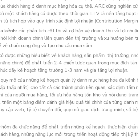
i của khách hàng ở danh mục hàng hóa cụ thể. ARC cũng nghiên cứu
 từ một khách hàng có được theo thời gian. LTV là nền tảng hoạt 
 tử tích hợp vào quy trình xác định lợi nhuận (Contribution Margin
đa kênh:
các phân tích cốt lõi và cơ bản về doanh thu và lợi nh
hỏi kinh doanh chính liên quan đến thị trường và xu hướng bên 
 về chuỗi cung ứng và tạo nhu cầu mua sắm
 có được những hiểu biết về khách hàng, sản phẩm, thị trường, n
 năng chính) để phát triển 2-4 chiến lược quan trọng mục đích tậ
thúc đẩy kế hoạch tăng trưởng 1-3 năm và gia tăng lợi nhuận.
: quy mô của những kế hoạch quản lý danh mục hàng hóa đa kênh b
p thấp nhất) cho tất cả các thành phần liên quan, xác định tầm n
thị của người mua hàng, tối ưu hóa hàng tồn kho và nội dung tran
t triển một bảng điểm đánh giá hiệu quả tài chính của từng danh
uy cập web, tỷ lệ chuyển đổi, quy mô giao dịch trung mình, số li
 nhóm đa chức năng để phát triển những kế hoạch, thực hiện chún
h hàng, những năng lực mới trong triển hoạt động tiếp thị kỹ thuậ