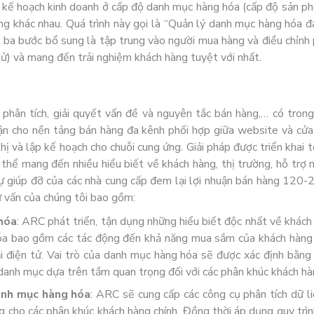
c kế hoạch kinh doanh ở cấp độ danh mục hàng hóa (cấp độ sản p
ng khác nhau. Quá trình này gọi là “Quản lý danh mục hàng hóa 
ba bước bổ sung là tập trung vào người mua hàng và điều chỉnh 
tử) và mang đến trải nghiệm khách hàng tuyệt với nhất.
 phân tích, giải quyết vấn đề và nguyên tắc bán hàng,… có tron
uận cho nền tảng bán hàng đa kênh phối hợp giữa website và cử
hị và lập kế hoạch cho chuỗi cung ứng. Giải pháp được triển khai 
 thể mang đến nhiều hiểu biết về khách hàng, thị trường, hỗ trợ
ự giúp đỡ của các nhà cung cấp đem lại lợi nhuận bán hàng 120
ư vấn của chúng tôi bao gồm:
 hóa
: ARC phát triển, tận dụng những hiểu biết độc nhất về khác
hóa bao gồm các tác động đến khả năng mua sắm của khách hàng
 điện tử. Vai trò của danh mục hàng hóa sẽ được xác định bằng
anh mục dựa trên tầm quan trọng đối với các phân khúc khách hàng
anh mục hàng hóa
: ARC sẽ cung cấp các công cụ phân tích dữ l
g cho các phân khúc khách hàng chính. Đồng thời áp dụng quy trì