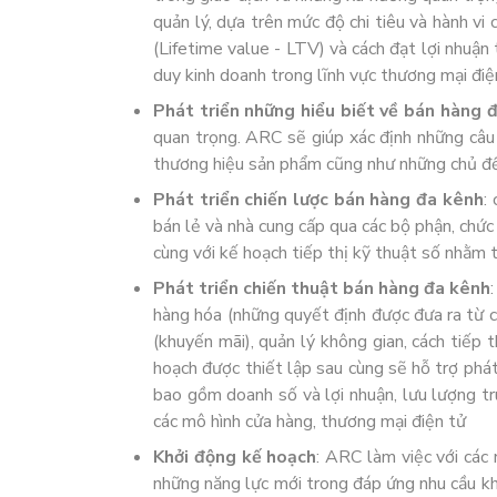
quản lý, dựa trên mức độ chi tiêu và hành v
(Lifetime value - LTV) và cách đạt lợi nhuận
duy kinh doanh trong lĩnh vực thương mại điện
Phát triển những hiểu biết về bán hàng 
quan trọng. ARC sẽ giúp xác định những câu 
thương hiệu sản phẩm cũng như những chủ đề
Phát triển chiến lược bán hàng đa kênh
:
bán lẻ và nhà cung cấp qua các bộ phận, chức
cùng với kế hoạch tiếp thị kỹ thuật số nhằm 
Phát triển chiến thuật bán hàng đa kênh
hàng hóa (những quyết định được đưa ra từ cấ
(khuyến mãi), quản lý không gian, cách tiếp 
hoạch được thiết lập sau cùng sẽ hỗ trợ phá
bao gồm doanh số và lợi nhuận, lưu lượng tr
các mô hình cửa hàng, thương mại điện tử
Khởi động kế hoạch
: ARC làm việc với các
những năng lực mới trong đáp ứng nhu cầu khác