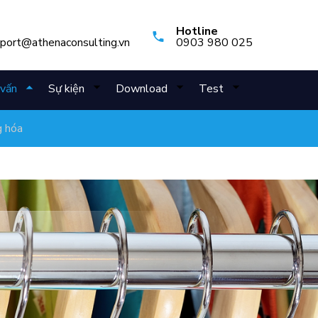
Hotline
pport@athenaconsulting.vn
0903 980 025
vấn
Sự kiện
Download
Test
g hóa