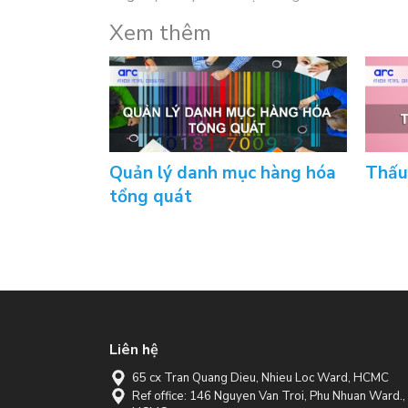
Xem thêm
Quản lý danh mục hàng hóa
Thấu
tổng quát
Liên hệ
65 cx Tran Quang Dieu, Nhieu Loc Ward, HCMC
Ref office: 146 Nguyen Van Troi, Phu Nhuan Ward.,