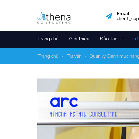
Email
client_su
Trang chủ
Giới thiệu
Đào tạo
Tư 
Trang chủ
Tư vấn
Quản lý Danh mục hàn