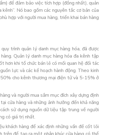
hẩm) để đảm bảo việc tích hợp (đồng nhất), quản
đa kênh”. Nó bao gồm các nguyên tắc cơ bản của
phù hợp với người mua hàng, triển khai bán hàng
g quy trình quản lý danh mục hàng hóa, đã được
a hàng. Quản lý danh mục hàng hóa đa kênh tập
tốt hơn khi tổ chức bán lẻ có mối quan hệ đối tác
 nguồn lực và các kế hoạch hành động. Theo kinh
-250% cho kênh thương mại điện tử và 5-15% ở
h hàng và người mua sắm mục đích xây dựng định
 tại cửa hàng và những ảnh hưởng đến khả năng
 cách sử dụng nguồn dữ liệu tập trung về người
 có giá trị nhất.
iệu khách hàng để xác định những vấn đề cốt lõi
nh trên để tạo ra một phân khúc cửa hàng có thể