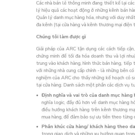
Các nhà bán lẻ thông minh đang thiết kế lại cá
lý hiệu quả các hoạt động ở những kênh bán hà
Quản lý danh mục hàng hóa, nhưng với duy nhất 
đa kênh (tại cửa hàng và kênh thương mại điện 
Chúng tôi làm được gì
Giải pháp của ARC tận dụng các cách tiếp cận,
chứng minh để tối đa hóa doanh thu và lợi nh
trung vào khách hàng, hình thức bán hàng, tiếp t
với những nhà cung cấp chính - là những bên có
nghiệm của ARC cho thấy những kế hoạch có s
tại cửa hàng. Danh sách một phần các dịch vụ t
Định nghĩa và vai trò của danh mục hàng
nghĩa logic, đầy đủ hơn về danh mục hàng 
điều hướng khách hàng trên kênh thương mại
mua hàng, để đảm bảo sự ưu tiên theo từng d
Phân khúc cửa hàng/ khách hàng theo d
trong giao dịch và những xu hướng quan trọn