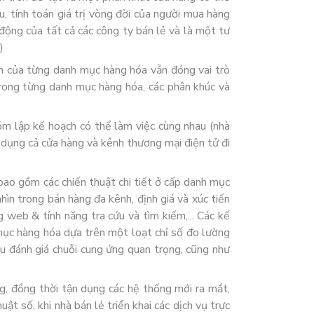
, tính toán giá trị vòng đời của người mua hàng
động của tất cả các công ty bán lẻ và là một tư
)
uận của từng danh mục hàng hóa vẫn đóng vai trò
trong từng danh mục hàng hóa, các phân khúc và
hóm lập kế hoạch có thể làm việc cùng nhau (nhà
n dụng cả cửa hàng và kênh thương mại điện tử đi
ao gồm các chiến thuật chi tiết ở cấp danh mục
hìn trong bán hàng đa kênh, định giá và xúc tiến
g web & tính năng tra cứu và tìm kiếm,... Các kế
 mục hàng hóa dựa trên một loạt chỉ số đo lường
ệu đánh giá chuỗi cung ứng quan trọng, cũng như
g, đồng thời tận dụng các hệ thống mới ra mắt,
t số, khi nhà bán lẻ triển khai các dịch vụ trực