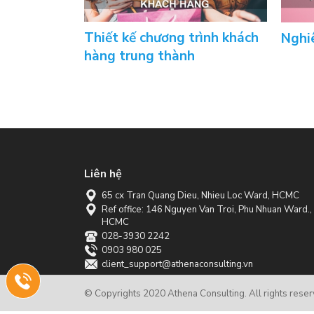
Thiết kế chương trình khách
Nghi
hàng trung thành
Liên hệ
65 cx Tran Quang Dieu, Nhieu Loc Ward, HCMC
Ref office: 146 Nguyen Van Troi, Phu Nhuan Ward.,
HCMC
028-3930 2242
0903 980 025
client_support@athenaconsulting.vn
0903
© Copyrights 2020 Athena Consulting. All rights reser
980