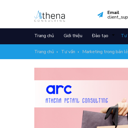
Email
client_su
Trang chủ
Giới thiệu
Đào tạo
Tư 
Trang chủ
Tư vấn
Marketing trong bán lẻ