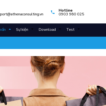
Hotline
pport@athenaconsulting.vn
0903 980 025
vấn
Sự kiện
Download
Test