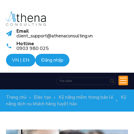
Email
client_support@athenaconsulting.vn
Hotline
0903 980 025
VN
|
EN
Đăng nhập
Trang chủ
Đào tạo
Kỹ năng mềm trong bán lẻ
Kỹ
năng dịch vụ khách hàng tuyệt hảo