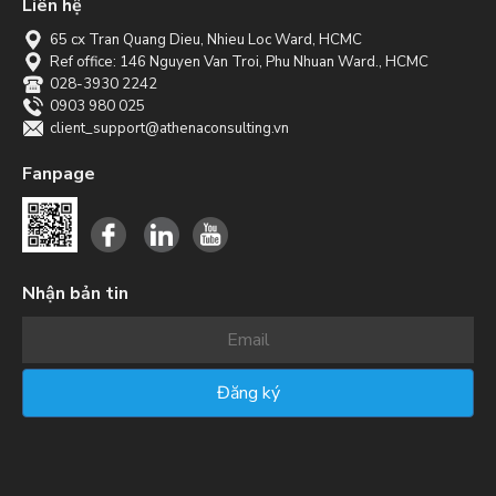
Liên hệ
65 cx Tran Quang Dieu, Nhieu Loc Ward, HCMC
Ref office: 146 Nguyen Van Troi, Phu Nhuan Ward., HCMC
028-3930 2242
0903 980 025
client_support@athenaconsulting.vn
Fanpage
Nhận bản tin